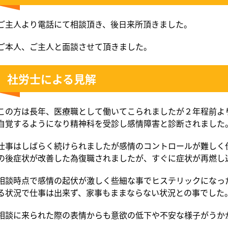
ご主人より電話にて相談頂き、後日来所頂きました。
ご本人、ご主人と面談させて頂きました。
社労士による見解
この方は長年、医療職として働いてこられましたが２年程前よ
自覚するようになり精神科を受診し感情障害と診断されました
仕事はしばらく続けられましたが感情のコントロールが難しく
の後症状が改善した為復職されましたが、すぐに症状が再燃し
相談時点で感情の起伏が激しく些細な事でヒステリックになっ
る状況で仕事は出来ず、家事もままならない状況との事でした
相談に来られた際の表情からも意欲の低下や不安な様子がうか