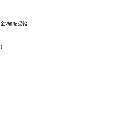
金2級を受給
談）
）