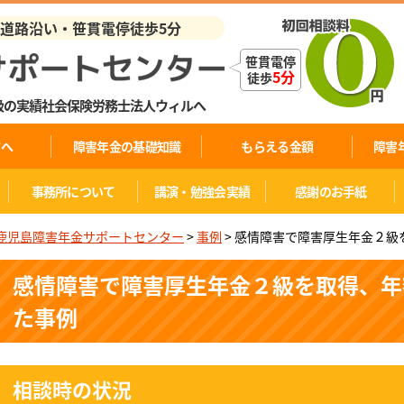
業道路沿い・笹貫電停徒歩5分
笹貫電停
5分
徒歩
級の実績社会保険労務士法人ウィルへ
方へ
障害年金の基礎知識
もらえる金額
障害
事務所について
講演・勉強会実績
感謝のお手紙
鹿児島障害年金サポートセンター
>
事例
>
感情障害で障害厚生年金２級
感情障害で障害厚生年金２級を取得、年
た事例
相談時の状況