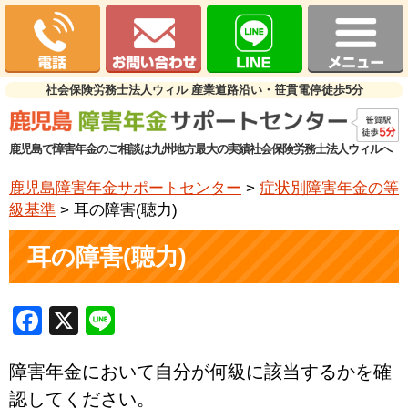
社会保険労務士法人ウィル 産業道路沿い・笹貫電停徒歩5分
鹿児島で障害年金のご相談は九州地方最大の実績社会保険労務士法人ウィルへ
鹿児島障害年金サポートセンター
>
症状別障害年金の等
級基準
>
耳の障害(聴力)
耳の障害(聴力)
Facebook
X
Line
障害年金において自分が何級に該当するかを確
認してください。