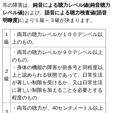
耳の障害は、
純音による聴力レベル値(純音聴力
レベル値)
および、
語音による聴力検査値(語音
明瞭度)
により１級～３級が決まります。
１
・両耳の聴力レベルが１００デシベル以
級
上のもの。
・両耳の聴力レベルが９０デシベル以上
のもの。
・身体の機能の障害が前各号と同程度以
２
上と認められる状態であって、日常生活
級
が著しい制限を受けるか、又は日常生活
に著しい制限を加えることを必要とする
程度のもの
・両耳の聴力が、40センチメートル以上
３