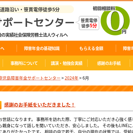
業道路沿い・笹貫電停徒歩5分
笹貫電停
5分
徒歩
級の実績社会保険労務士法人ウィルへ
方へ
障害年金の基礎知識
もらえる金額
障害
事務所について
講演・勉強会実績
感謝のお手紙
鹿児島障害年金サポートセンター
>
2024年
>
6月
感謝のお手紙をいただきました！
お世話になります。 事務所を訪れた際、丁寧にご対応いただき心強く感
も親身になって話しを聞いていただき、安心しました。 その後もLINE
にありがたかったです。 相談の中で若干、自分の現在の状態では、受