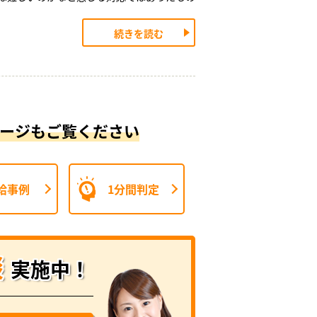
続きを読む
ージもご覧ください
給事例
1分間判定
談
実施中！