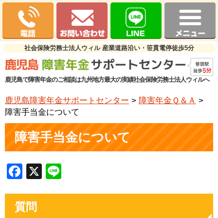
社会保険労務士法人ウィル 産業道路沿い・笹貫電停徒歩5分
鹿児島で障害年金のご相談は九州地方最大の実績社会保険労務士法人ウィルへ
鹿児島障害年金サポートセンター
>
障害年金Ｑ＆Ａ
>
障害手当金について
障害手当金について
Facebook
X
Line
質問