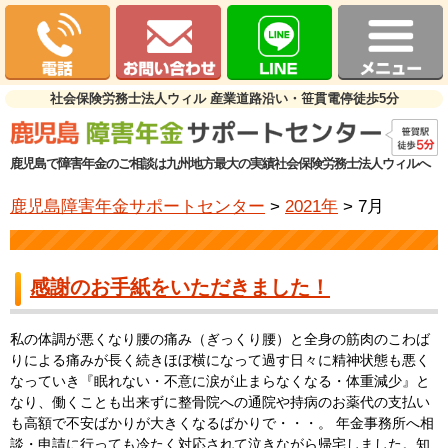
社会保険労務士法人ウィル 産業道路沿い・笹貫電停徒歩5分
鹿児島で障害年金のご相談は九州地方最大の実績社会保険労務士法人ウィルへ
鹿児島障害年金サポートセンター
>
2021年
>
7月
感謝のお手紙をいただきました！
私の体調が悪くなり腰の痛み（ぎっくり腰）と全身の筋肉のこわば
りによる痛みが長く続きほぼ横になって過す日々に精神状態も悪く
なっていき『眠れない・不意に涙が止まらなくなる・体重減少』と
なり、働くことも出来ずに整骨院への通院や持病のお薬代の支払い
も高額で不安ばかりが大きくなるばかりで・・・。 年金事務所へ相
談・申請に行っても冷たく対応されて泣きながら帰宅しました。知