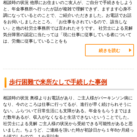
相談時の状況 他県にお住まいのご友人が、ご自分で手続きをしよう
と、年金事務所へ行ったが話が複雑で理解できず、ますます心身不
調になっているとのことで、ご紹介いただきました。お電話でお話
をお伺いしましたところ、「お仕事をされているので、該当しな
い」と他の社労士事務所では言われたそうです。 社労士による見解
気分障害の認定に当たっては「現に仕事に従事している者について
は、労働に従事していることをも
続きを読む
歩行困難で来所なしで手続した事例
相談時の状況 奥様よりお電話があり、ご主人様がパーキンソン病に
なり、今のところは仕事に行ってるが、進行が早く続けられそうに
ない。ふらついて日常生活にも支障がある。年金をもらうまではま
だ数年あるが、収入がなくなると生活できないということでした。
社労士による見解 ご主人様の状況から受給できる可能性があると思
いました。ちょうど、ご連絡を頂いた時が初診日から１年8か月経っ
た頃でしたので、１か月以内