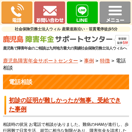
社会保険労務士法人ウィル 産業道路沿い・笹貫電停徒歩5分
鹿児島で障害年金のご相談は九州地方最大の実績社会保険労務士法人ウィルへ
鹿児島障害年金サポートセンター
>
事例
>
特徴
> 電話
相談
電話相談
初診の証明が難しかったが無事、受給でき
た事例
相談時の状況 お電話で相談がありました。難病のHAMが進行し、歩
行困難で日常生活、就労に相当な制限があり、障害年金を請求した