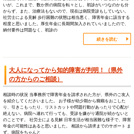
いが、これまで、数か所の病院を転々とし、初診がいつなのかも分
からず、また、治療法もないので、現在は病院受診もしていない。
社労士による見解 歩行困難の状態は相当悪く、障害年金に該当する
程度と思いました。厚生年金に長期間加入されていいましたので、
納付要件は問題なく、初診の
続きを読む
大人になってから知的障害が判明！（県外
の方からのご相談）
相談時の状況 当事務所で障害年金を請求された方が、県外のご友人
を紹介してくださいました。 お子様が幼少期から癇癪をおこした
り、引きこもったり、リストカットや問題行動があったりで心配が
絶えない。病院へ連れて行っても、受診を嫌がり通院が続かないと
のことです。 社労士による見解 日常生活が相当困難な様子で、障害
年金の可能性はあると思いました。 相談から請求までのサポート ま
ず、病院をちゃんと