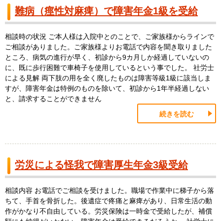
難病（痙性対麻痺）で障害年金1級を受給
相談時の状況 ご本人様は入院中とのことで、ご家族様からラインで
ご相談がありました。ご家族様よりお電話で内容を聞き取りました
ところ、病気の進行が早く、初診から9カ月しか経過していないの
に、既に歩行困難で車椅子を使用しているという事でした。 社労士
による見解 両下肢の用を全く廃したものは障害等級1級に該当しま
すが、障害年金は特例のものを除いて、初診から1年半経過しない
と、請求することができません
続きを読む
労災による怪我で障害厚生年金3級受給
相談内容 お電話でご相談を受けました。職場で作業中に梯子から落
ちて、手首を骨折した。後遺症で疼痛と麻痺があり、日常生活の動
作がかなり不自由している。労災保険は一時金で受給したが、補償