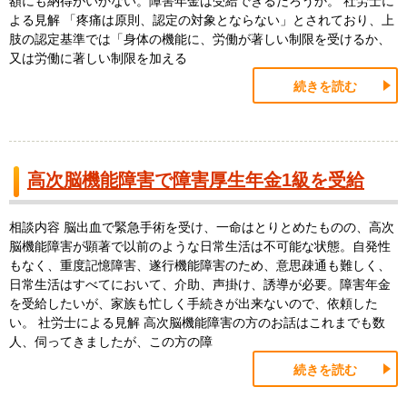
額にも納得がいかない。障害年金は受給できるだろうか。 社労士に
よる見解 「疼痛は原則、認定の対象とならない」とされており、上
肢の認定基準では「身体の機能に、労働が著しい制限を受けるか、
又は労働に著しい制限を加える
続きを読む
高次脳機能障害で障害厚生年金1級を受給
相談内容 脳出血で緊急手術を受け、一命はとりとめたものの、高次
脳機能障害が顕著で以前のような日常生活は不可能な状態。自発性
もなく、重度記憶障害、遂行機能障害のため、意思疎通も難しく、
日常生活はすべてにおいて、介助、声掛け、誘導が必要。障害年金
を受給したいが、家族も忙しく手続きが出来ないので、依頼した
い。 社労士による見解 高次脳機能障害の方のお話はこれまでも数
人、伺ってきましたが、この方の障
続きを読む