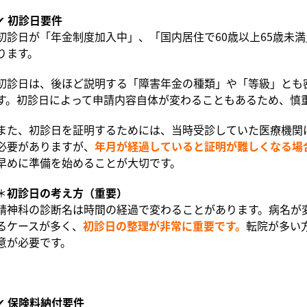
✔
初診日要件
初診日が「年金制度加入中」、「国内居住で60歳以上65歳未満
ります。
初診日は、後ほど説明する「障害年金の種類」や「等級」とも
す。初診日によって申請内容自体が変わることもあるため、慎
また、初診日を証明するためには、当時受診していた医療機関
必要がありますが、
年月が経過していると証明が難しくなる場
早めに準備を始めることが大切です。
＊
初診日の考え方（重要）
精神科の診断名は時間の経過で変わることがあります。病名が
るケースが多く、
初診日の整理が非常に重要です。
転院が多い
意が必要です。
✔
保険料納付要件