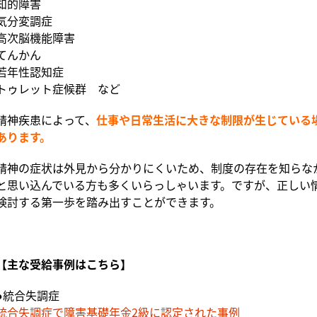
知的障害
気分変調症
高次脳機能障害
てんかん
若年性認知症
トゥレット症候群 など
精神疾患によって、
仕事や日常生活に大きな制限が生じている
あります。
精神の症状は外見から分かりにくいため、制度の存在を知らな
と思い込んでいる方も多くいらっしゃいます。ですが、正しい
検討する第一歩を踏み出すことができます。
【主な受給事例はこちら】
●統合失調症
統合失調症で障害基礎年金2級に認定された事例