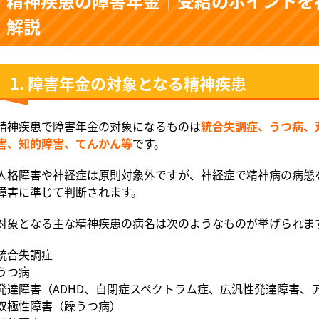
精神疾患の障害年金｜受給のポイントを
解説
1. 障害年金の対象となる精神疾患
精神疾患で障害年金の対象になるものは
統合失調症、うつ病、
害、知的障害、てんかん等
です。
人格障害や神経症は原則対象外ですが、神経症で精神病の病態
障害に準じて判断されます。
対象となる主な精神疾患の病名は次のようなものが挙げられま
統合失調症
うつ病
発達障害（ADHD、自閉症スペクトラム症、広汎性発達障害、
双極性障害（躁うつ病）