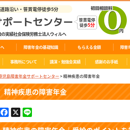
業道路沿い・笹貫電停徒歩5分
笹貫電停
5分
徒歩
級の実績社会保険労務士法人ウィルへ
方へ
障害年金の基礎知識
もらえる金額
障害
事務所について
講演・勉強会実績
感謝のお手紙
鹿児島障害年金サポートセンター
>
精神疾患の障害年金
精神疾患の障害年金
Facebook
X
Line