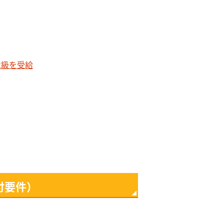
2級を受給
付要件）