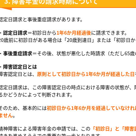
3. 障害年金の請求時期について
認定日請求と事後重症請求があります。
・
認定日請求
＝初診日から
1年6か月経過後
に請求できます。
20歳前に初診日がある場合は「20歳到達日」または「初診日か
・
事後重症請求
＝その後、状態が悪化した時請求（ただし65
・
障害認定日とは
障害認定日とは、
原則として初診日から1年6か月が経過した日
認定日請求は、この障害認定日の時点における障害の状態が、障
るかどうかによって判断されます。
そのため、基本的には
初診日から1年6か月を経過していなけ
ません
。
精神障害による障害年金の申請では、この
「初診日」と「障害
続きを進めるうえでの重要な第一歩となります。