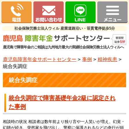
社会保険労務士法人ウィル 産業道路沿い・笹貫電停徒歩5分
鹿児島で障害年金のご相談は九州地方最大の実績社会保険労務士法人ウィルへ
鹿児島障害年金サポートセンター
>
事例
>
精神疾患
>
統合失調症
統合失調症
統合失調症で障害基礎年金2級に認定され
た事例
相談時の状況 相談者は数年前より独り言や一人笑いが増え、幻覚・
幻聴が続き、突然家を飛び出し、警察に保護されるなどの奇行が頻