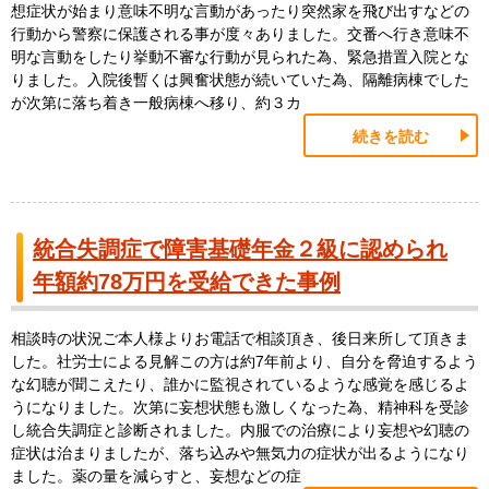
想症状が始まり意味不明な言動があったり突然家を飛び出すなどの
行動から警察に保護される事が度々ありました。交番へ行き意味不
明な言動をしたり挙動不審な行動が見られた為、緊急措置入院とな
りました。入院後暫くは興奮状態が続いていた為、隔離病棟でした
が次第に落ち着き一般病棟へ移り、約３カ
続きを読む
統合失調症で障害基礎年金２級に認められ
年額約78万円を受給できた事例
相談時の状況ご本人様よりお電話で相談頂き、後日来所して頂きま
した。社労士による見解この方は約7年前より、自分を脅迫するよう
な幻聴が聞こえたり、誰かに監視されているような感覚を感じるよ
うになりました。次第に妄想状態も激しくなった為、精神科を受診
し統合失調症と診断されました。内服での治療により妄想や幻聴の
症状は治まりましたが、落ち込みや無気力の症状が出るようになり
ました。薬の量を減らすと、妄想などの症