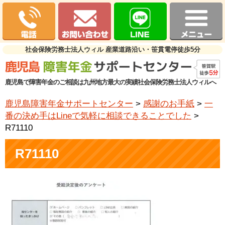
社会保険労務士法人ウィル 産業道路沿い・笹貫電停徒歩5分
鹿児島で障害年金のご相談は九州地方最大の実績社会保険労務士法人ウィルへ
鹿児島障害年金サポートセンター
>
感謝のお手紙
>
一
番の決め手はLineで気軽に相談できることでした
>
R71110
R71110