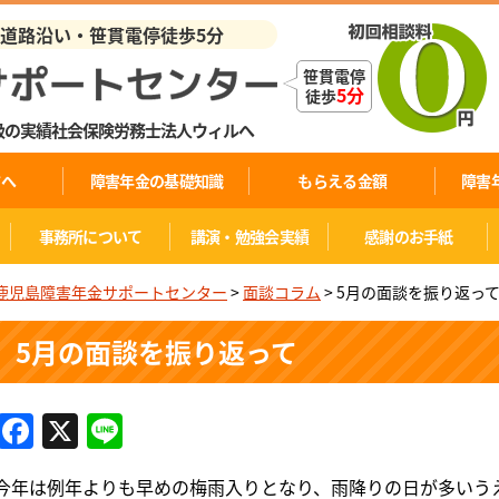
業道路沿い・笹貫電停徒歩5分
笹貫電停
5分
徒歩
級の実績社会保険労務士法人ウィルへ
方へ
障害年金の基礎知識
もらえる金額
障害
事務所について
講演・勉強会実績
感謝のお手紙
鹿児島障害年金サポートセンター
>
面談コラム
>
5月の面談を振り返っ
5月の面談を振り返って
Facebook
X
Line
今年は例年よりも早めの梅雨入りとなり、雨降りの日が多いう