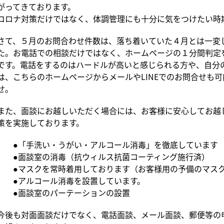
がってきております。
コロナ対策だけではなく、体調管理にも十分に気をつけたい時
さて、５月のお問合わせ件数は、落ち着いていた４月とは一変
た。お電話での相談だけではなく、ホームページの１分間判定
です。電話をするのはハードルが高いと感じられる方や、自分
は、こちらのホームページからメールやLINEでのお問合せも
せ。
また、面談にお越しいただく場合には、お客様に安心してお越
策を実施しております。
●「手洗い・うがい・アルコール消毒」を徹底しています
●面談室の消毒（抗ウィルス抗菌コーティング施行済）
●マスクを常時着用しております（お客様用の予備のマスク
●アルコール消毒を設置しています。
●面談室のパーテーションの設置
今後も対面面談だけでなく、電話面談、メール面談、郵便等の