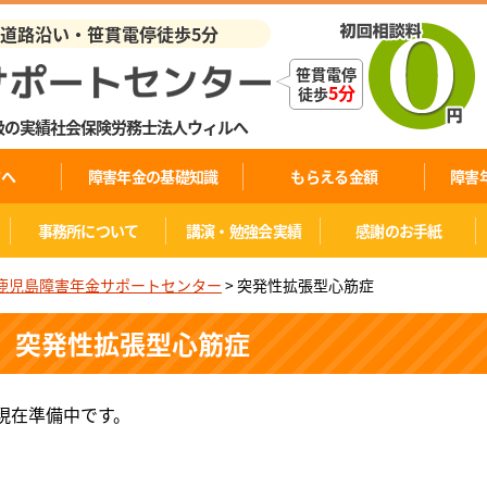
業道路沿い・笹貫電停徒歩5分
笹貫電停
5分
徒歩
級の実績社会保険労務士法人ウィルへ
方へ
障害年金の基礎知識
もらえる金額
障害
事務所について
講演・勉強会実績
感謝のお手紙
鹿児島障害年金サポートセンター
> 突発性拡張型心筋症
突発性拡張型心筋症
現在準備中です。