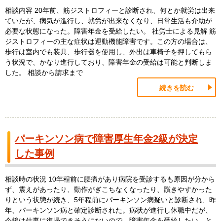
相談内容 20年前、筋ジストロフィーと診断され、何とか就労は出来
ていたが、病気が進行し、就労が出来なくなり、日常生活も介助が
必要な状態になった。障害年金を受給したい。 社労士による見解 筋
ジストロフィーの主な症状は運動機能障害です。この方の場合は、
歩行は室内でも装具、歩行器を使用し、外出は車椅子を押してもら
う状況で、かなり進行しており、障害年金の受給は可能と判断しま
した。 相談から請求まで
続きを読む
パーキンソン病で障害厚生年金2級が決定
した事例
相談時の状況 10年程前に腰痛があり病院を受診するも原因が分から
ず、震えがあったり、動作がぎこちなくなったり、躓きやすかった
りという状態が続き、5年程前にパーキンソン病疑いと診断され、昨
年、パーキンソン病と確定診断された。病状が進行し休職中だが、
今後は仕事に復帰できそうにないので、障害年金を受給したい。と