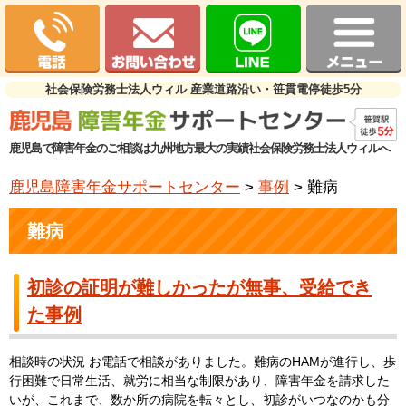
社会保険労務士法人ウィル 産業道路沿い・笹貫電停徒歩5分
鹿児島で障害年金のご相談は九州地方最大の実績社会保険労務士法人ウィルへ
鹿児島障害年金サポートセンター
>
事例
> 難病
難病
初診の証明が難しかったが無事、受給でき
た事例
相談時の状況 お電話で相談がありました。難病のHAMが進行し、歩
行困難で日常生活、就労に相当な制限があり、障害年金を請求した
いが、これまで、数か所の病院を転々とし、初診がいつなのかも分