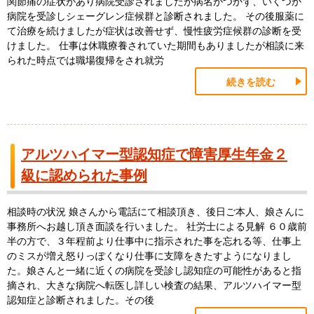
関節痛の症状があり病院受診されましたが病名がつかず、いくつか
病院を受診しシェーグレン症候群と診断されました。 その後服薬に
て治療を続けましたが症状は改善せず、慢性疲労症候群の診断を受
けました。 仕事は休職療養されていた期間もありましたが相談に来
られた時点では職場復帰をされ就労
続きを読む
アルツハイマー型認知症で障害厚生年金２
級に認められた事例
相談時の状況 娘さんから電話にて相談頂き、後日ご本人、娘さんに
事務所へお越し頂き面談を行いました。 社労士による見解 ６０歳前
半の方で、３年程前より仕事中に指示された事を忘れる等、仕事上
のミスが増え怒りっぽくなり仕事に支障をきたすようになりまし
た。娘さんと一緒に近くの病院を受診し認知症の可能性があると指
摘され、大きな病院へ転医し詳しい検査の結果、アルツハイマー型
認知症と診断されました。その後