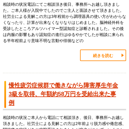
相談時の状況電話にてご相談頂き後日、事務所へお越し頂きまし
た。ご本人様が入院中でしたのでご主人と面談させて頂きました。
社労士による見解この方は3年程前から調理器具の使い方がわからな
くなったり、計算が出来なくなりなりはじめました。脳神経外科を
受診したところアルツハイマー型認知症と診断されました。その後
は内服の影響もあり認知症の進行はゆるやかでしたが相談に来られ
る半年程前より意味不明な言動や徘徊などの
続きを読む
慢性疲労症候群で働きながら障害厚生年金
3級を取得、年額約58万円を受給出来た事
例
相談時の状況ご本人から電話にて相談頂き、後日、事務所へお越し
頂きました。社労士による見解この方は2年前より脱力感や倦怠感、