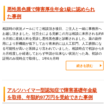
悪性黒色腫で障害厚生年金1級に認められ
た事例
相談時の状況メールにてご相談頂き後日、ご主人と一緒に事務所へ
お越し頂きました。社労士による見解この方は相談に来所される約8
カ月前に産婦人科を受診し悪性黒色腫と診断されました。薬の副作
用により肝機能が低下しており将来的には人工肛門、人工膀胱にな
る可能性が高いと医師より言われていました。相談時点で初診から8
カ月程度しか経過しておらず申請が出来ない状況だった為、初診の
証明のみ現時点で取得し、1年6カ月時
続きを読む
アルツハイマー型認知症で障害基礎年金級
を取得、年額約97万円を受給できた事例