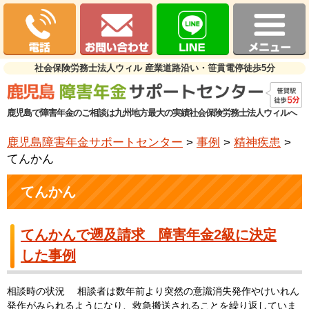
社会保険労務士法人ウィル 産業道路沿い・笹貫電停徒歩5分
鹿児島で障害年金のご相談は九州地方最大の実績社会保険労務士法人ウィルへ
鹿児島障害年金サポートセンター
>
事例
>
精神疾患
>
てんかん
てんかん
てんかんで遡及請求 障害年金2級に決定
した事例
相談時の状況 相談者は数年前より突然の意識消失発作やけいれん
発作がみられるようになり、救急搬送されることを繰り返していま